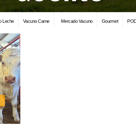
o Leche
Vacuno Carne
Mercado Vacuno
Gourmet
POD