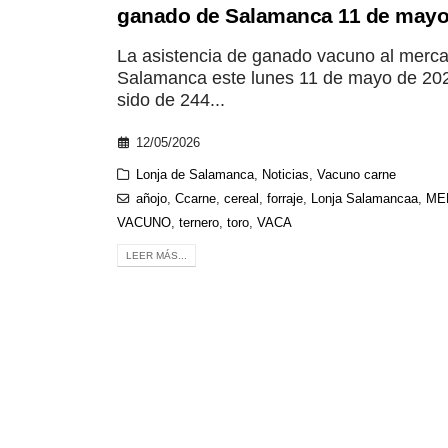
ganado de Salamanca 11 de may
La asistencia de ganado vacuno al merc
Salamanca este lunes 11 de mayo de 20
sido de 244...
12/05/2026
Lonja de Salamanca
,
Noticias
,
Vacuno carne
añojo
,
Ccarne
,
cereal
,
forraje
,
Lonja Salamancaa
,
ME
VACUNO
,
ternero
,
toro
,
VACA
LEER MÁS...