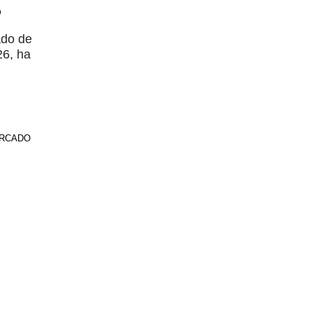
o
ado de
26, ha
RCADO