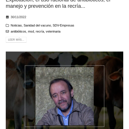
manejo y prevención en la recría...
30/11/2022
Noticias
,
Sanidad del vacuno
,
SDV-Empresas
antibióticos
,
msd
,
recría
,
veterinaria
LEER MÁS...