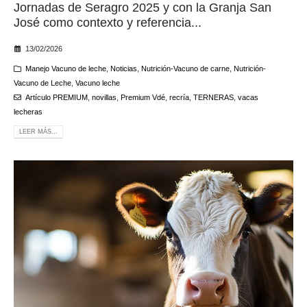
Jornadas de Seragro 2025 y con la Granja San
José como contexto y referencia...
13/02/2026
Manejo Vacuno de leche
,
Noticias
,
Nutrición-Vacuno de carne
,
Nutrición-
Vacuno de Leche
,
Vacuno leche
Artículo PREMIUM
,
novillas
,
Premium Vdé
,
recría
,
TERNERAS
,
vacas
lecheras
LEER MÁS...