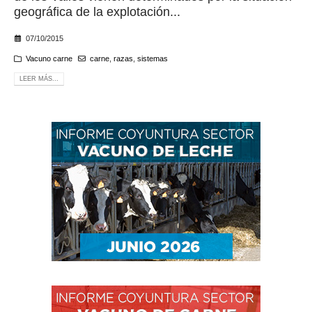
geográfica de la explotación...
07/10/2015
Vacuno carne
carne
,
razas
,
sistemas
LEER MÁS...