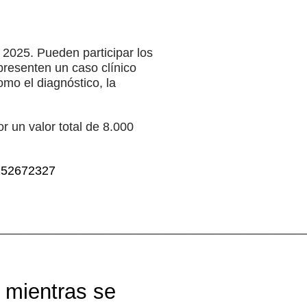
 2025. Pueden participar los
presenten un caso clínico
mo el diagnóstico, la
r un valor total de 8.000
/152672327
_____________________________________________
 mientras se