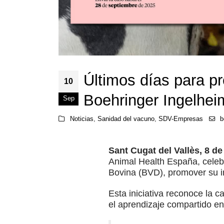
Últimos días para p
10
Boehringer Ingelhe
Sep
Noticias
,
Sanidad del vacuno
,
SDV-Empresas
b
Sant Cugat del Vallès, 8 d
Animal Health España, celebra
Bovina (BVD), promover su inv
Esta iniciativa reconoce la c
el aprendizaje compartido en 