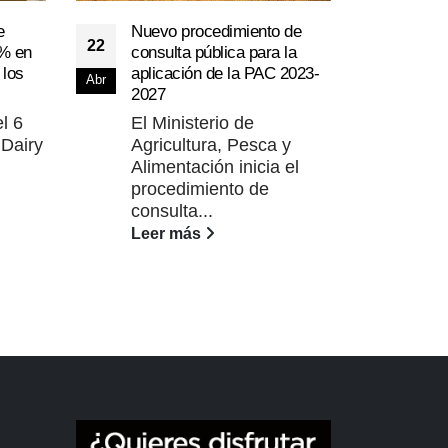
e
Nuevo procedimiento de
UPA 
22
16
6% en
consulta pública para la
tram
 los
aplicación de la PAC 2023-
Agri
Abr
Dic
2027
UPA
l 6
El Ministerio de
tram
 Dairy
Agricultura, Pesca y
Agri
Alimentación inicia el
Lee
procedimiento de
consulta...
Leer más