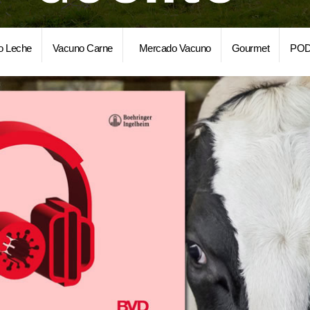
o Leche
Vacuno Carne
Mercado Vacuno
Gourmet
POD