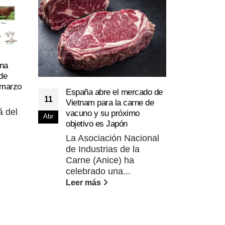
na
Huel
de
08
repr
 marzo
exte
España abre el mercado de
Oct
11
de R
Vietnam para la carne de
 del
vacuno y su próximo
El a
Abr
objetivo es Japón
Car
La Asociación Nacional
ha i
de Industrias de la
Lee
Carne (Anice) ha
celebrado una...
Leer más