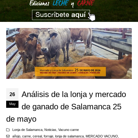
Análisis de la lonja y mercado
26
May
de ganado de Salamanca 25
de mayo
Lonja de Salamanca
,
Noticias
,
Vacuno carne
añojo
,
carne
,
cereal
,
forraje
,
lonja de salamanca
,
MERCADO VACUNO
,