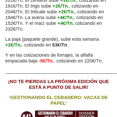
201€/Tn. El centeno sube
+1€/Tn.
, cotizando en
191€/Tn. El trigo sube
+2€/Tn.
, cotizando en
204€/Tn. El triticale sube
+2€/Tn.
, cotizando en
194€/Tn. La avena sube
+4€/Tn.
, cotizando en
152€/Tn. Y el maíz sube
+4€/Tn.
cotizando en
232€/Tn.
La paja (paquete grande), sube esta semana
+2€/Tn.
, cotizando en
53€/Tn
.
Y en las cotizaciones de forrajes, la alfalfa
empacada baja
-5€/Tn.
, cotizando en 220€/Tn.
__________________________________________
¡NO TE PIERDAS LA PRÓXIMA EDICIÓN QUE
ESTÁ A PUNTO DE SALIR!
‘GESTIONANDO EL CEBADERO: VACAS DE
PAPEL’