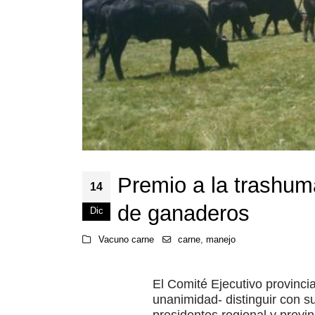
Premio a la trashum
14
de ganaderos
Dic
Vacuno carne
carne
,
manejo
El Comité Ejecutivo provinci
unanimidad- distinguir con s