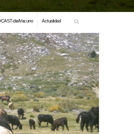
CAST-dialVacuno
Actualidad