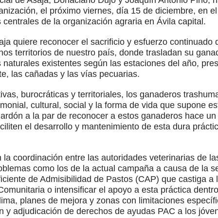
ncial de Asaja, Donaciano Dujo y Joaquín Antonio Pino,
nización, el próximo viernes, día 15 de diciembre, en el
 centrales de la organización agraria en Ávila capital.
ja quiere reconocer el sacrificio y esfuerzo continuado
os territorios de nuestro país, donde trasladan su gan
 naturales existentes según las estaciones del año, pr
te, las cañadas y las vías pecuarias.
tivas, burocráticas y territoriales, los ganaderos trashu
monial, cultural, social y la forma de vida que supone e
lardón a la par de reconocer a estos ganaderos hace un
iliten el desarrollo y mantenimiento de esta dura práctic
la coordinación entre las autoridades veterinarias de l
blemas como los de la actual campaña a causa de la se
ciente de Admisibilidad de Pastos (CAP) que castiga a 
 Comunitaria o intensificar el apoyo a esta práctica dentr
lima, planes de mejora y zonas con limitaciones específi
ón y adjudicación de derechos de ayudas PAC a los jóve