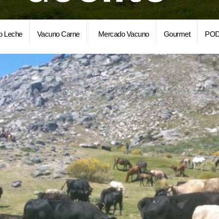
o Leche
Vacuno Carne
Mercado Vacuno
Gourmet
POD