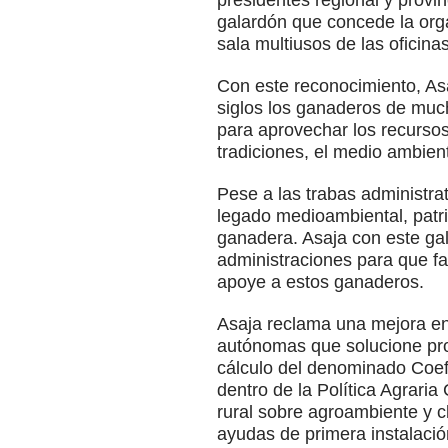
presidentes regional y provi
galardón que concede la orga
sala multiusos de las oficinas
Con este reconocimiento, Asa
siglos los ganaderos de much
para aprovechar los recursos
tradiciones, el medio ambien
Pese a las trabas administra
legado medioambiental, patri
ganadera. Asaja con este ga
administraciones para que fac
apoye a estos ganaderos.
Asaja reclama una mejora en 
autónomas que solucione pro
cálculo del denominado Coefi
dentro de la Política Agraria
rural sobre agroambiente y c
ayudas de primera instalaci