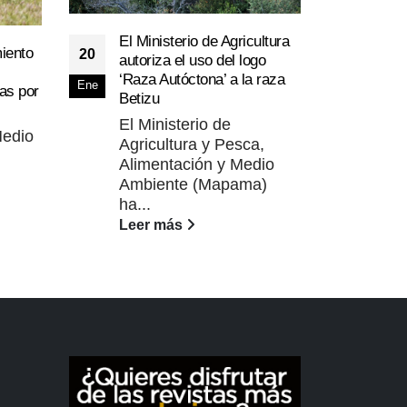
Jorn
El Ministerio de Agricultura
13
miento
20
‘Act
autoriza el uso del logo
avan
‘Raza Autóctona’ a la raza
Jun
Ene
as por
Resp
Betizu
El 
El Ministerio de
Medio
Vet
Agricultura y Pesca,
(CO
Alimentación y Medio
jorn
Ambiente (Mapama)
Lee
ha...
Leer más