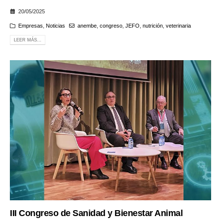
20/05/2025
Empresas
,
Noticias
anembe
,
congreso
,
JEFO
,
nutrición
,
veterinaria
LEER MÁS...
III Congreso de Sanidad y Bienestar Animal