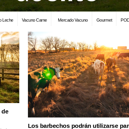
o Leche
Vacuno Carne
Mercado Vacuno
Gourmet
POD
n de
Los barbechos podrán utilizarse pa