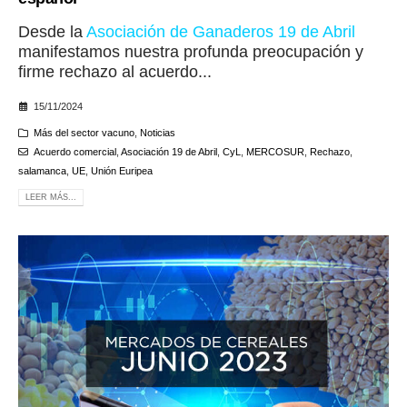
Desde la
Asociación de Ganaderos 19 de Abril
manifestamos nuestra profunda preocupación y
firme rechazo al acuerdo...
15/11/2024
Más del sector vacuno
,
Noticias
Acuerdo comercial
,
Asociación 19 de Abril
,
CyL
,
MERCOSUR
,
Rechazo
,
salamanca
,
UE
,
Unión Euripea
LEER MÁS...