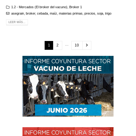
1.2 - Mercados (El broker del vacuno)
,
Broker 1
asegrain
,
broker
,
cebada
,
maíz
,
materias primas
,
precios
,
soja
,
trigo
LEER MÁS...
…
1
2
10