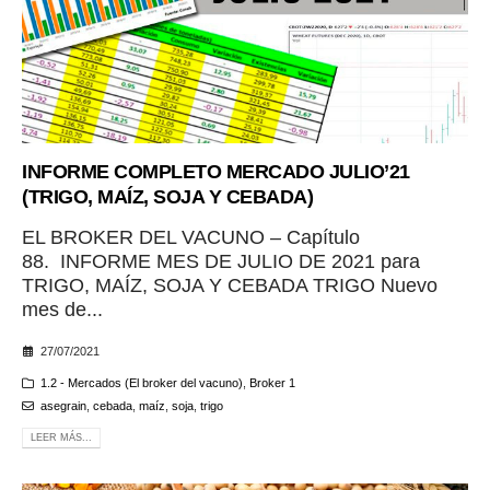
INFORME COMPLETO MERCADO JULIO’21
(TRIGO, MAÍZ, SOJA Y CEBADA)
EL BROKER DEL VACUNO – Capítulo
88. INFORME MES DE JULIO DE 2021 para
TRIGO, MAÍZ, SOJA Y CEBADA TRIGO Nuevo
mes de...
27/07/2021
1.2 - Mercados (El broker del vacuno)
,
Broker 1
asegrain
,
cebada
,
maíz
,
soja
,
trigo
LEER MÁS...