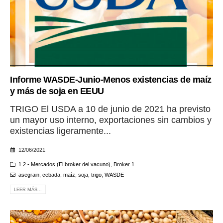
Informe WASDE-Junio-Menos existencias de maíz
y más de soja en EEUU
TRIGO El USDA a 10 de junio de 2021 ha previsto
un mayor uso interno, exportaciones sin cambios y
existencias ligeramente...
12/06/2021
1.2 - Mercados (El broker del vacuno)
,
Broker 1
asegrain
,
cebada
,
maíz
,
soja
,
trigo
,
WASDE
LEER MÁS...