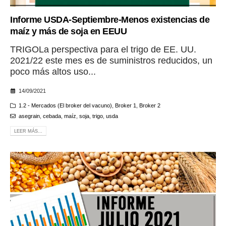
Informe USDA-Septiembre-Menos existencias de
maíz y más de soja en EEUU
TRIGOLa perspectiva para el trigo de EE. UU.
2021/22 este mes es de suministros reducidos, un
poco más altos uso...
14/09/2021
1.2 - Mercados (El broker del vacuno)
,
Broker 1
,
Broker 2
asegrain
,
cebada
,
maíz
,
soja
,
trigo
,
usda
LEER MÁS...