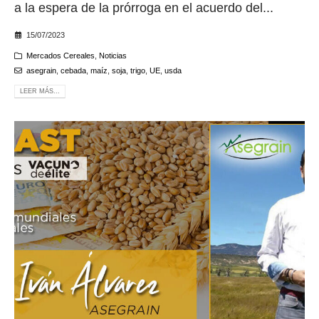
a la espera de la prórroga en el acuerdo del...
15/07/2023
Mercados Cereales
,
Noticias
asegrain
,
cebada
,
maíz
,
soja
,
trigo
,
UE
,
usda
LEER MÁS...