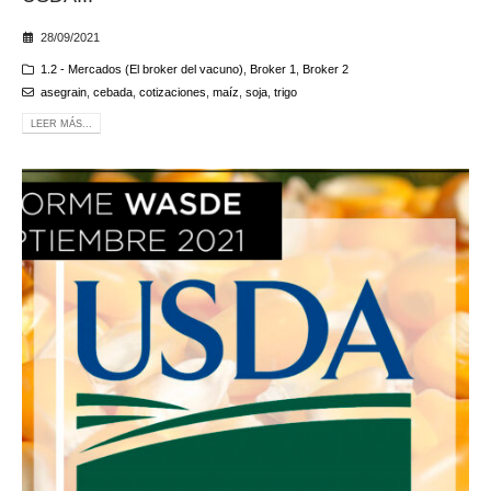
28/09/2021
1.2 - Mercados (El broker del vacuno)
,
Broker 1
,
Broker 2
asegrain
,
cebada
,
cotizaciones
,
maíz
,
soja
,
trigo
LEER MÁS...