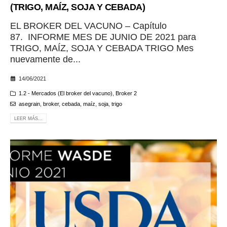
(TRIGO, MAÍZ, SOJA Y CEBADA)
EL BROKER DEL VACUNO – Capítulo
87. INFORME MES DE JUNIO DE 2021 para
TRIGO, MAÍZ, SOJA Y CEBADA TRIGO Mes
nuevamente de...
14/06/2021
1.2 - Mercados (El broker del vacuno)
,
Broker 2
asegrain
,
broker
,
cebada
,
maíz
,
soja
,
trigo
LEER MÁS...