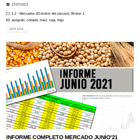
27/07/2021
1.2 - Mercados (El broker del vacuno)
,
Broker 1
asegrain
,
cebada
,
maíz
,
soja
,
trigo
LEER MÁS...
INFORME COMPLETO MERCADO JUNIO’21