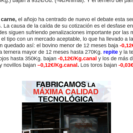
g.) bajan a 932€/Ud. (-4€/Animal). Y el ternero del paí
 carne,
el añojo ha centrado de nuevo el debate esta s
s. La causa de la caída de su cotización es el desfase e
es siguen sufriendo penalizaciones importante por las m
el tipo con un mercado aceptable, lo que ha llevado a la
han quedado así: el bovino menor de 12 meses baja
-0,12
la ternera mayor de 12 meses hasta 270Kg.
repite
y la 
ojos hasta 350Kg. bajan
-0,12€/Kg.canal
y los de más 
y novillos bajan
–0,12€/Kg.canal
.
Los toros bajan
-0,03