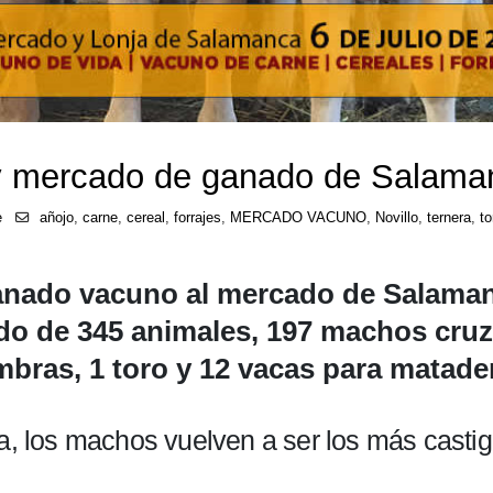
a y mercado de ganado de Salaman
e
añojo
,
carne
,
cereal
,
forrajes
,
MERCADO VACUNO
,
Novillo
,
ternera
,
to
ganado vacuno al mercado de Salaman
sido de 345 animales, 197 machos cru
bras, 1 toro y 12 vacas para matade
da, los machos vuelven a ser los más casti