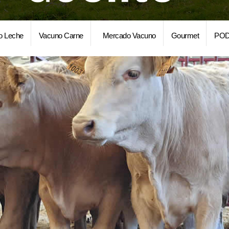
o Leche
Vacuno Carne
Mercado Vacuno
Gourmet
POD