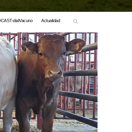
CAST-dialVacuno
Actualidad