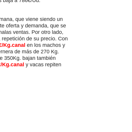
s baja a 786€/Ud.
emana, que viene siendo un
nte oferta y demanda, que se
alas ventas. Por otro lado,
 repetición de su precio. Con
€/Kg.canal
en los machos y
ternera de más de 270 Kg.
de 350Kg. bajan también
€/Kg.canal
y vacas repiten