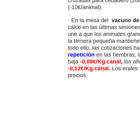
cruzadas para cebadero (200K
(-10€/animal).
· En la mesa del
vacuno de
calco en las últimas sesione
une a que los animales grand
la ternera pequeña mantiene 
todo ello, las cotizaciones 
repetición
en las hembras, 
baja
-0,08€/Kg.canal
,
los añ
-0,12€/Kg.canal.
Los erales 
precios.