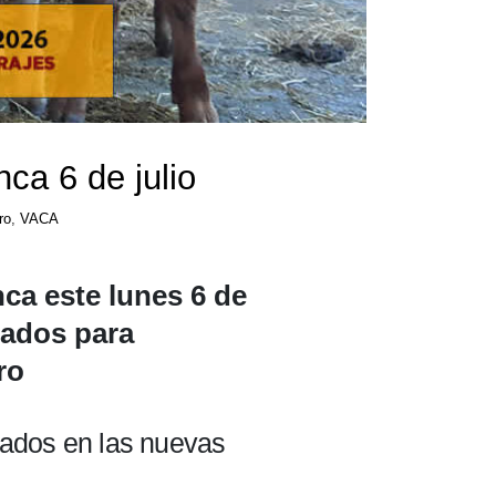
ca 6 de julio
ro
,
VACA
ca este lunes 6 de
zados para
ro
gados en las nuevas