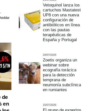
Vetoquinol lanza los
cartuchos Mastatest
,
UP8 con una nueva
heddar
configuración de
antibióticos en línea
con las pautas
terapéuticas de
España y Portugal
20/07/2026
Zoetis organiza un
webinar sobre
ecografía torácica
para la detección
temprana de
neumonía subclínica
en rumiantes
e de
% en
15/07/2026
e los
El grupo de expertos