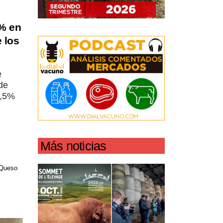
5% en
e los
e
de
1,5%
Más noticias
Queso