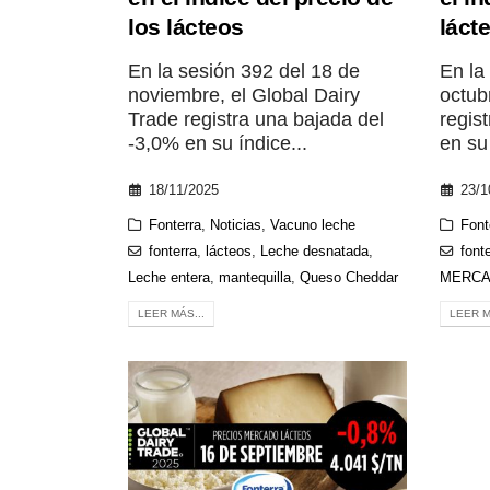
los lácteos
láct
En la sesión 392 del 18 de
En la
noviembre, el Global Dairy
octub
Trade registra una bajada del
regis
-3,0% en su índice...
en su 
18/11/2025
23/1
Fonterra
,
Noticias
,
Vacuno leche
Font
fonterra
,
lácteos
,
Leche desnatada
,
font
Leche entera
,
mantequilla
,
Queso Cheddar
MERCA
LEER MÁS...
LEER M