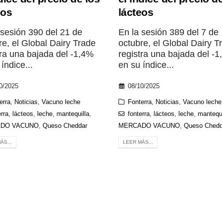
eos
lácteos
 sesión 390 del 21 de
En la sesión 389 del 7 de
re, el Global Dairy Trade
octubre, el Global Dairy T
tra una bajada del -1,4%
registra una bajada del -
índice...
en su índice...
0/2025
08/10/2025
erra
,
Noticias
,
Vacuno leche
Fonterra
,
Noticias
,
Vacuno leche
erra
,
lácteos
,
leche
,
mantequilla
,
fonterra
,
lácteos
,
leche
,
mantequi
DO VACUNO
,
Queso Cheddar
MERCADO VACUNO
,
Queso Chedd
ÁS...
LEER MÁS...