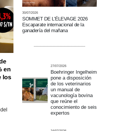
30/07/2026
SOMMET DE L’ÉLEVAGE 2026
Escaparate internacional de la
ganadería del mañana
 de
27/07/2026
% en
Boehringer Ingelheim
e los
pone a disposición
de los veterinarios
un manual de
vacunología bovina
que reúne el
conocimiento de seis
 del
expertos
24/07/2026