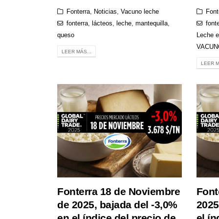
Fonterra
,
Noticias
,
Vacuno leche
Font
fonterra
,
lácteos
,
leche
,
mantequilla
,
font
queso
Leche e
VACUN
LEER MÁS...
LEER M
Fonterra 18 de Noviembre
Font
de 2025, bajada del -3,0%
2025
en el índice del precio de
el ín