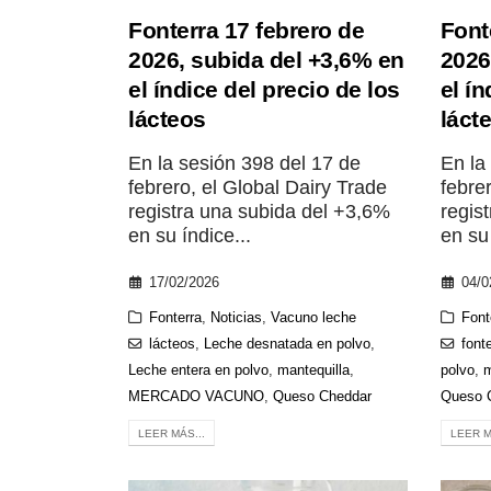
Fonterra 17 febrero de
Font
2026, subida del +3,6% en
2026
el índice del precio de los
el ín
lácteos
láct
En la sesión 398 del 17 de
En la
febrero, el Global Dairy Trade
febre
registra una subida del +3,6%
regis
en su índice...
en su 
17/02/2026
04/0
Fonterra
,
Noticias
,
Vacuno leche
Font
lácteos
,
Leche desnatada en polvo
,
font
Leche entera en polvo
,
mantequilla
,
polvo
,
m
MERCADO VACUNO
,
Queso Cheddar
Queso 
LEER MÁS...
LEER M