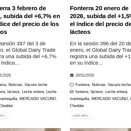
erra 3 febrero de
Fonterra 20 enero de
, subida del +6,7% en
2026, subida del +1,
dice del precio de los
el índice del precio d
eos
lácteos
 sesión 397 del 3 de
En la sesión 396 del 20 d
ro, el Global Dairy Trade
enero, el Global Dairy Tra
tra una subida del +6,7%
registra una subida del +
índice...
en su índice...
2/2026
20/01/2026
erra
,
Noticias
,
Vacuno leche
Fonterra
,
Noticias
,
Vacuno leche
erra
,
lácteos
,
Leche entera
,
Leche
fonterra
,
lácteos
,
Leche entera
,
antequilla
,
MERCADO VACUNO
,
mantequilla
,
MERCADO VACUNO
,
Cheddar
Cheddar
ÁS...
LEER MÁS...