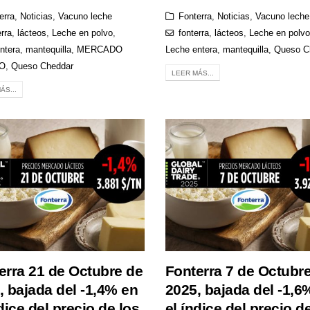
erra
,
Noticias
,
Vacuno leche
Fonterra
,
Noticias
,
Vacuno leche
erra
,
lácteos
,
Leche en polvo
,
fonterra
,
lácteos
,
Leche en polvo
ntera
,
mantequilla
,
MERCADO
Leche entera
,
mantequilla
,
Queso C
O
,
Queso Cheddar
LEER MÁS...
ÁS...
erra 21 de Octubre de
Fonterra 7 de Octubr
, bajada del -1,4% en
2025, bajada del -1,6
dice del precio de los
el índice del precio d