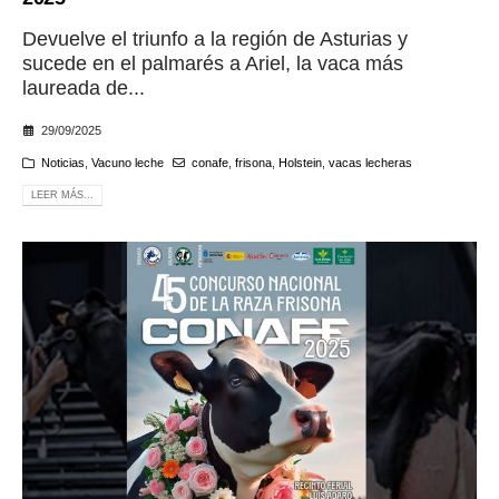
Devuelve el triunfo a la región de Asturias y
sucede en el palmarés a Ariel, la vaca más
laureada de...
29/09/2025
Noticias
,
Vacuno leche
conafe
,
frisona
,
Holstein
,
vacas lecheras
LEER MÁS...