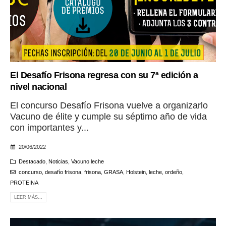
El Desafío Frisona regresa con su 7ª edición a
nivel nacional
El concurso Desafío Frisona vuelve a organizarlo
Vacuno de élite y cumple su séptimo año de vida
con importantes y...
20/06/2022
Destacado
,
Noticias
,
Vacuno leche
concurso
,
desafío frisona
,
frisona
,
GRASA
,
Holstein
,
leche
,
ordeño
,
PROTEINA
LEER MÁS...