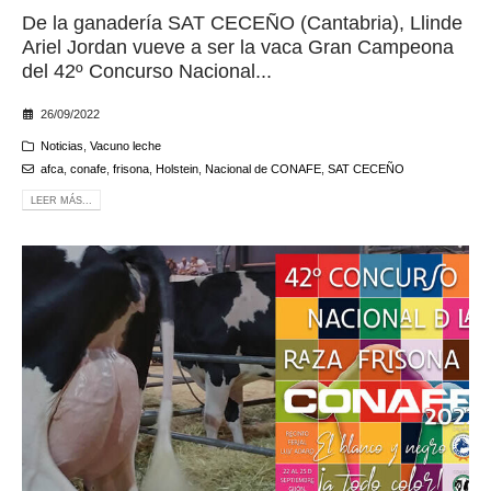
De la ganadería SAT CECEÑO (Cantabria), Llinde
Ariel Jordan vueve a ser la vaca Gran Campeona
del 42º Concurso Nacional...
26/09/2022
Noticias
,
Vacuno leche
afca
,
conafe
,
frisona
,
Holstein
,
Nacional de CONAFE
,
SAT CECEÑO
LEER MÁS...