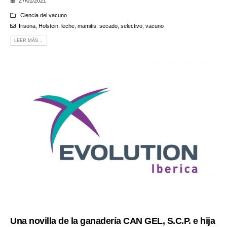
27/01/2021
Ciencia del vacuno
frisona
,
Holstein
,
leche
,
mamitis
,
secado
,
selectivo
,
vacuno
LEER MÁS...
Una novilla de la ganadería CAN GEL, S.C.P. e hija