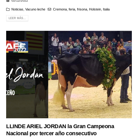
02/12/2022
Noticias
,
Vacuno leche
Cremona
,
feria
,
frisona
,
Holstein
,
Italia
LEER MÁS...
LLINDE ARIEL JORDAN la Gran Campeona
Nacional por tercer año consecutivo