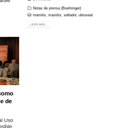
acuno
Notas de prensa (Boehringer)
mamitis
,
mastitis
,
sellador
,
ubroseal
LEER MÁS...
 como
le de
al Uso
sible,