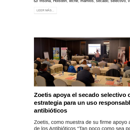
frisona
,
Holstein
,
leche
,
mamitis
,
secado
,
selectivo
,
v
LEER MÁS...
Zoetis apoya el secado selectivo
estrategia para un uso responsab
antibióticos
Zoetis, como muestra de su firme apoyo 
de los Antibióticos “Tan poco como sea po