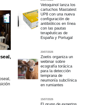
Vetoquinol lanza los
cartuchos Mastatest
UP8 con una nueva
configuración de
antibióticos en línea
con las pautas
terapéuticas de
España y Portugal
20/07/2026
seal,
Zoetis organiza un
webinar sobre
ecografía torácica
para la detección
temprana de
oseal,
neumonía subclínica
sición
en rumiantes
15/07/2026
El grupo de expertos