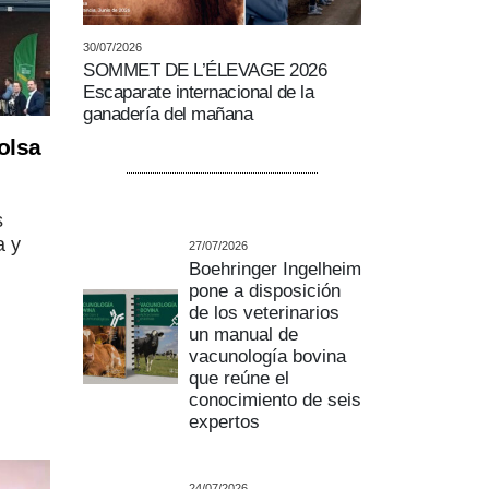
30/07/2026
SOMMET DE L’ÉLEVAGE 2026
Escaparate internacional de la
ganadería del mañana
olsa
s
a y
27/07/2026
Boehringer Ingelheim
pone a disposición
de los veterinarios
un manual de
vacunología bovina
que reúne el
conocimiento de seis
expertos
24/07/2026