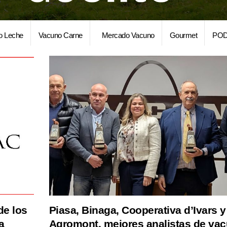
o Leche
Vacuno Carne
Mercado Vacuno
Gourmet
POD
de los
Piasa, Binaga, Cooperativa d’Ivars y
a
Agromont, mejores analistas de va