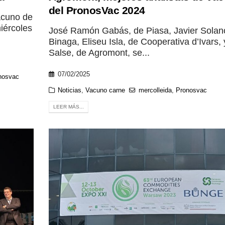
del PronosVac 2024
acuno de
iércoles
José Ramón Gabás, de Piasa, Javier Solan
Binaga, Eliseu Isla, de Cooperativa d’Ivars,
Salse, de Agromont, se...
07/02/2025
nosvac
Noticias
,
Vacuno carne
mercolleida
,
Pronosvac
LEER MÁS...