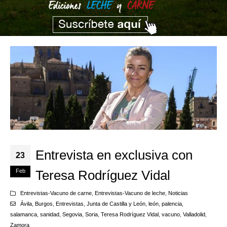
Entrevista en exclusiva con
23
Feb
Teresa Rodríguez Vidal
Entrevistas-Vacuno de carne
,
Entrevistas-Vacuno de leche
,
Noticias
Ávila
,
Burgos
,
Entrevistas
,
Junta de Castilla y León
,
león
,
palencia
,
salamanca
,
sanidad
,
Segovia
,
Soria
,
Teresa Rodríguez Vidal
,
vacuno
,
Valladolid
,
Zamora