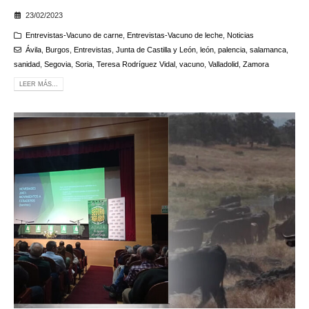
23/02/2023
Entrevistas-Vacuno de carne
,
Entrevistas-Vacuno de leche
,
Noticias
Ávila
,
Burgos
,
Entrevistas
,
Junta de Castilla y León
,
león
,
palencia
,
salamanca
,
sanidad
,
Segovia
,
Soria
,
Teresa Rodríguez Vidal
,
vacuno
,
Valladolid
,
Zamora
LEER MÁS...