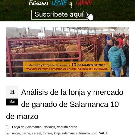
Análisis de la lonja y mercado
11
Mar
de ganado de Salamanca 10
de marzo
Lonja de Salamanca
,
Noticias
,
Vacuno carne
añojo
,
carne
,
cereal
,
forraje
,
lonja salamanca
,
ternero
,
toro
,
VACA