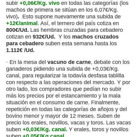
subir
+0,06€/Kg. vivo
en todas las categorías (los
machos de primera se sitúan en los 6,07€/Kg.
vivo)
.
Esto supone nuevamente una subida de
+12€/animal
. Así, el ternero del país cotiza en
800€/Ud.
Las hembras cruzadas para cebadero
cotizan en
932€/Ud.
Y los
machos cruzados
para cebadero
suben esta semana hasta los
1.112€ /Ud.
· En la mesa del
vacuno de carne
, debate con los
ganaderos pidiendo una subida de +0,03€/Kg.
canal, para regularizar la todavía desfasa tablilla
con respecto a las operaciones del mercado. Y por
otro lado, los compradores que pedían no subir
más los precios por el estancamiento y la mala
situación en el consumo de carne. Finalmente,
repetición en todas las categorías de añojos y del
bovino menor y mayor de 12 meses. Suben de
precio los erales, novillos, vacas y toros. Las vacas
suben
+0,03€/Kg. canal.
Y erales, toros y novillos
suben
+0,05€/Kg.canal
.