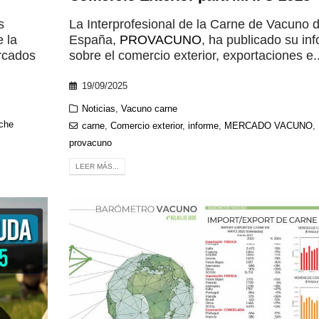
s
La Interprofesional de la Carne de Vacuno 
 la
España,
PROVACUNO
, ha publicado su in
rcados
sobre el comercio exterior, exportaciones e..
19/09/2025
Noticias
,
Vacuno carne
che
carne
,
Comercio exterior
,
informe
,
MERCADO VACUNO
,
provacuno
LEER MÁS...