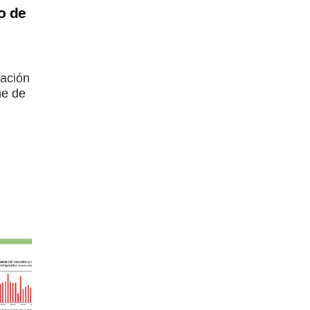
o de
tación
me de