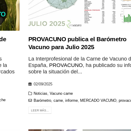
 de
PROVACUNO publica el Barómetro
Vacuno para Julio 2025
s
La Interprofesional de la Carne de Vacuno 
 la
España,
PROVACUNO
, ha publicado su in
rcados
sobre la situación del...
02/09/2025
Noticias
,
Vacuno carne
che
Barómetro
,
carne
,
informe
,
MERCADO VACUNO
,
provac
LEER MÁS...