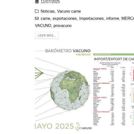
11/07/2025
Noticias
,
Vacuno carne
carne
,
exportaciones
,
Importaciones
,
informe
,
MERC
VACUNO
,
provacuno
LEER MÁS...