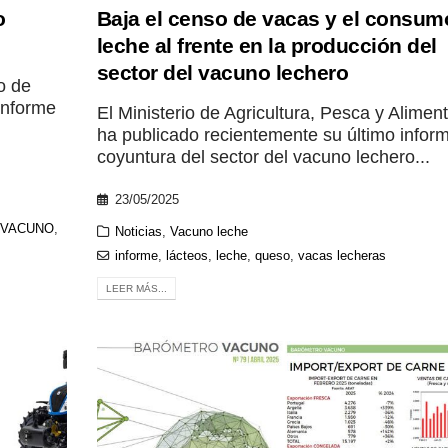
o
Baja el censo de vacas y el consum
leche al frente en la producción del
sector del vacuno lechero
o de
informe
El Ministerio de Agricultura, Pesca y Alimen
ha publicado recientemente su último infor
coyuntura del sector del vacuno lechero...
23/05/2025
 VACUNO
,
Noticias
,
Vacuno leche
informe
,
lácteos
,
leche
,
queso
,
vacas lecheras
LEER MÁS...