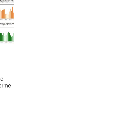
de
forme