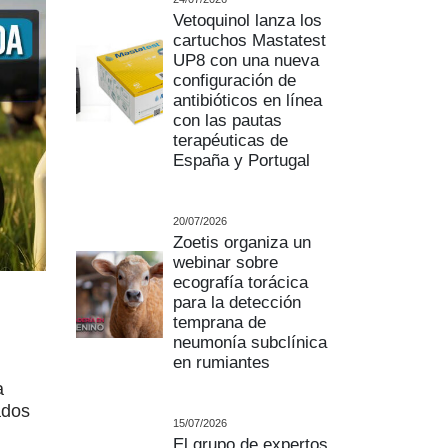
Vetoquinol lanza los
cartuchos Mastatest
UP8 con una nueva
configuración de
antibióticos en línea
con las pautas
terapéuticas de
España y Portugal
20/07/2026
Zoetis organiza un
webinar sobre
ecografía torácica
e
para la detección
temprana de
neumonía subclínica
en rumiantes
a
ados
15/07/2026
El grupo de expertos