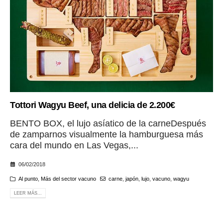
Tottori Wagyu Beef, una delicia de 2.200€
BENTO BOX, el lujo asíatico de la carneDespués
de zamparnos visualmente la hamburguesa más
cara del mundo en Las Vegas,...
06/02/2018
Al punto
,
Más del sector vacuno
carne
,
japón
,
lujo
,
vacuno
,
wagyu
LEER MÁS...