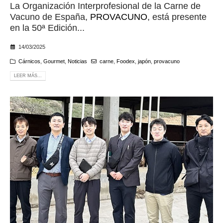
La Organización Interprofesional de la Carne de
Vacuno de España,
PROVACUNO
, está presente
en la 50ª Edición...
14/03/2025
Cárnicos
,
Gourmet
,
Noticias
carne
,
Foodex
,
japón
,
provacuno
LEER MÁS...