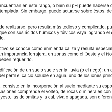
 encuentran en este rango, o bien su pH puede habers
ontemplada. Sin embargo, puede actuarse sobre éstos, d
puede realizarse, pero resulta más tedioso y complicado, p
que con sus ácidos húmicos y fúlvicos vaya logrando el ob
lo.
tivo se conoce como enmienda caliza y resulta especia
an importancia forrajera, en zonas como el Oeste y el No
ueden requerirlo.
icación de un suelo suele ser la lluvia (o el riego): un a
del perfil el calcio soluble en agua, uno de los iones pri
vo, consiste en la incorporación al suelo mediante su espo
siones comprende el volteo, de rocas o minerales con 
el yeso, las dolomitas y la cal, viva o apagada, son difer