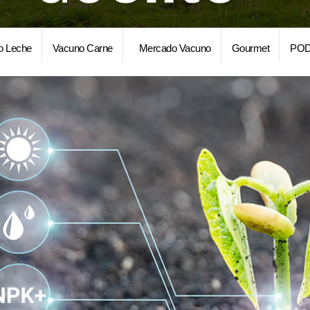
o Leche
Vacuno Carne
Mercado Vacuno
Gourmet
POD